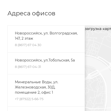
Адреса офисов
загрузка карты
Новороссийск, ул. Волгоградская,
147, 2 этаж
8 (8617) 67 04 30
Новороссийск, ул.Тобольская, 5а
8 (8617) 67-04-31
Минеральные Воды, ул.
Железноводская, 30Д,
помещение 2, офис 1
+7 (87922) 5-66-75